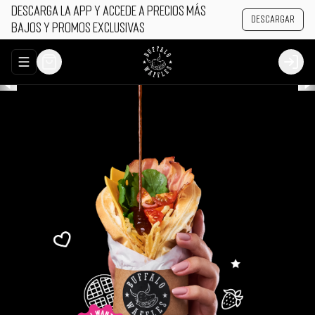
Descarga la app y accede a precios más
Descargar
bajos y promos exclusivas
Abrir menu de navegación
Login