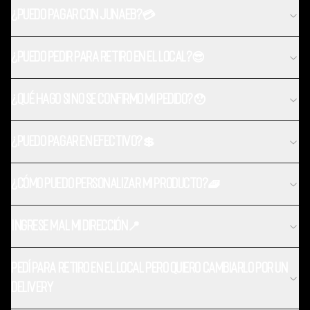
¿Puedo pagar con Junaeb?💳
¿Puedo pedir para retiro en el local?😎
¿Qué hago si no se confirmo mi pedido?😯
¿Puedo pagar en efectivo?💲
¿Cómo puedo personalizar mi producto?🧇
Ingrese mal mi dirección📍
Pedí para retiro en el local pero quiero cambiarlo por un
delivery