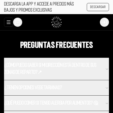
Descarga la app y accede a precios más
Descargar
bajos y promos exclusivas
Abrir menu de navegación
Login
Preguntas Frecuentes
¿Cómo puedo saber si mi dirección está dentro de sus
zonas de reparto?📍
¿Tienen opciones vegetarianas?
¿Qué puedo comer si tengo alergia por alimentos? 🤔