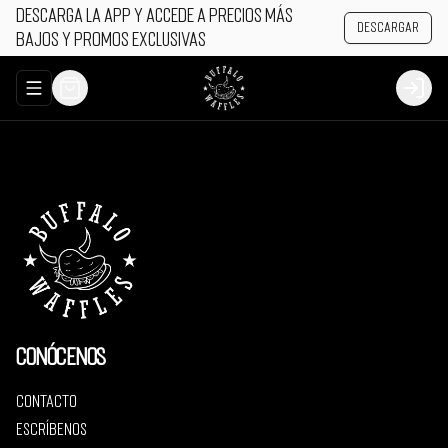
Descarga la app y accede a precios más
Descargar
bajos y promos exclusivas
Abrir menu de navegación
Login
Conócenos
Contacto
Escríbenos