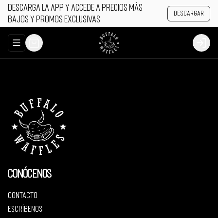
Descarga la app y accede a precios más
Descargar
bajos y promos exclusivas
Abrir menu de navegación
Login
Conócenos
Contacto
Escríbenos