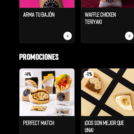
Arma tu Bajón
Waffle Chicken
Teriyaki
Promociones
-
14
%
-
11
%
Perfect Match
¡Dos son mejor que
UNA!