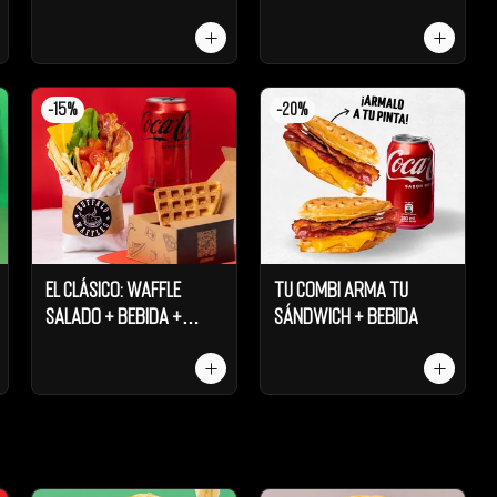
-
15
%
-
20
%
El Clásico: Waffle
Tu Combi Arma tu
Salado + Bebida +
Sándwich + Bebida
Galleta