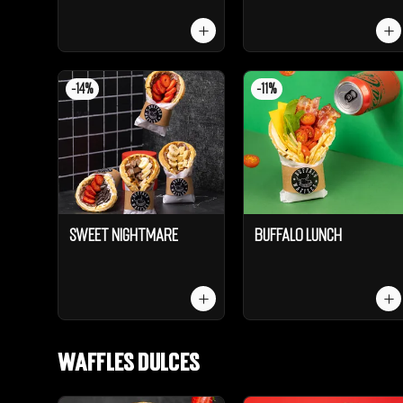
-
14
%
-
11
%
Sweet Nightmare
Buffalo Lunch
Waffles dulces