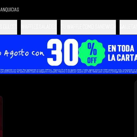
anquicias
s dulces
Waffles salados
Tu Waffle como Sándwich
Galleta