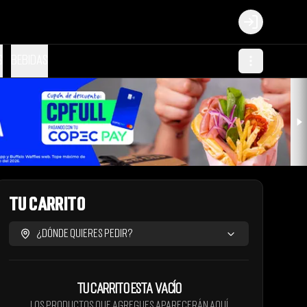
Login
s
Bebidas
Tu Carrito
¿Dónde quieres pedir?
Tu carrito esta vacío
Los productos que agregues aparecerán aquí