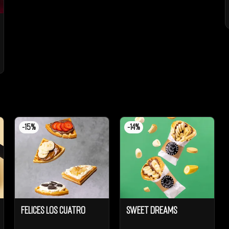
-
15
%
-
14
%
Felices los cuatro
Sweet Dreams