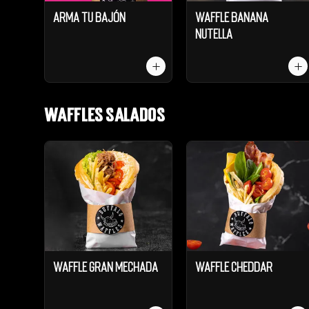
Arma tu Bajón
Waffle Banana
Nutella
Waffles salados
Waffle Gran Mechada
Waffle Cheddar