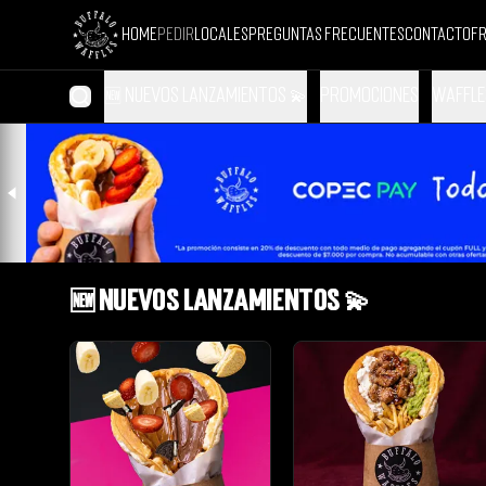
Home
Pedir
Locales
Preguntas Frecuentes
Contacto
Fr
🆕 NUEVOS LANZAMIENTOS 💫
Promociones
Waffle
🆕 NUEVOS LANZAMIENTOS 💫