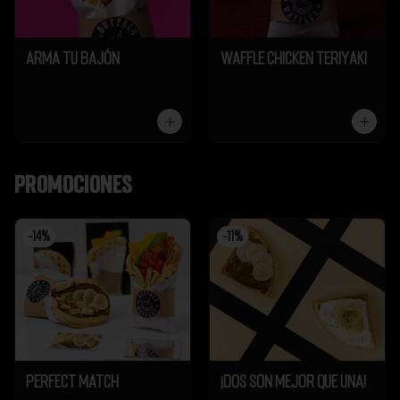
Arma tu Bajón
Waffle Chicken Teriyaki
Promociones
-
14
%
-
11
%
Perfect Match
¡Dos son mejor que UNA!