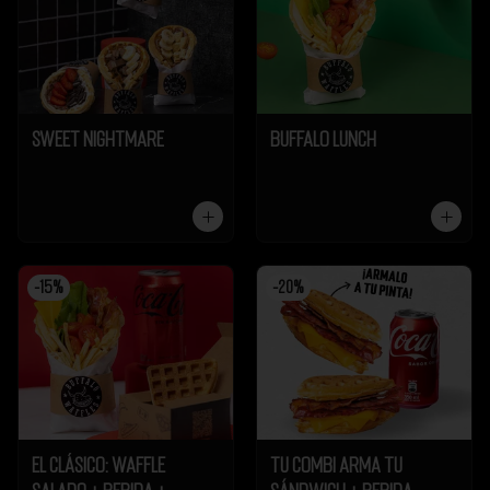
Sweet Nightmare
Buffalo Lunch
-
15
%
-
20
%
El Clásico: Waffle
Tu Combi Arma tu