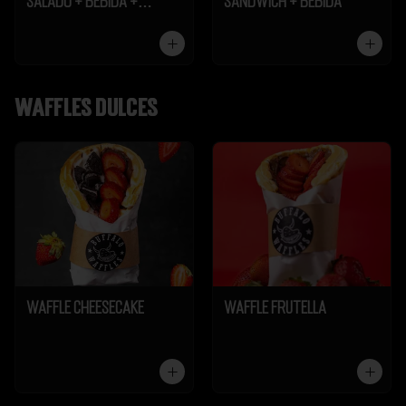
Salado + Bebida +
Sándwich + Bebida
Galleta
Waffles dulces
Waffle Cheesecake
Waffle Frutella