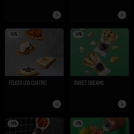
-
15
%
-
14
%
Felices los cuatro
Sweet Dreams
-
14
%
-
11
%