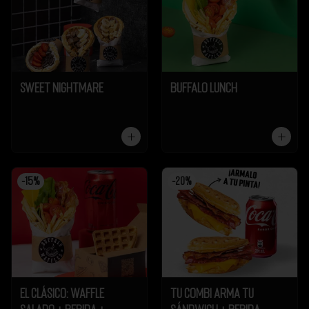
Sweet Nightmare
Buffalo Lunch
-
15
%
-
20
%
El Clásico: Waffle
Tu Combi Arma tu