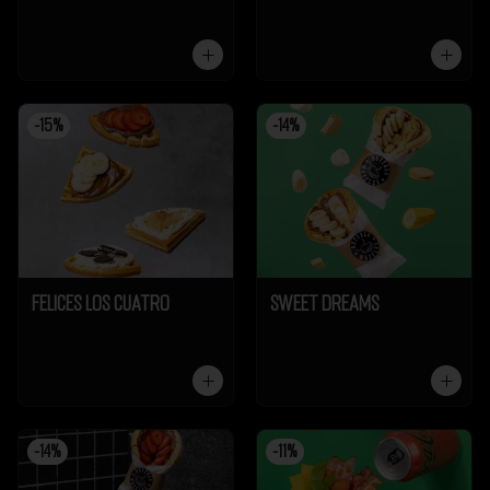
-
15
%
-
14
%
Felices los cuatro
Sweet Dreams
-
14
%
-
11
%