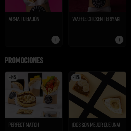
Arma tu Bajón
Waffle Chicken Teriyaki
Promociones
-
14
%
-
11
%
Perfect Match
¡Dos son mejor que UNA!