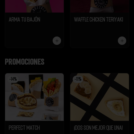
Arma tu Bajón
Waffle Chicken Teriyaki
Promociones
-
14
%
-
11
%
Perfect Match
¡Dos son mejor que UNA!