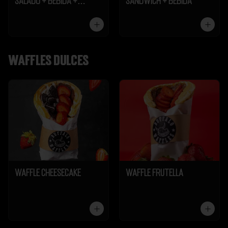
Salado + Bebida +
Sándwich + Bebida
Galleta
Waffles dulces
Waffle Cheesecake
Waffle Frutella