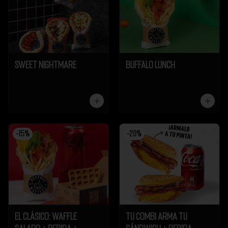
Sweet Nightmare
Buffalo Lunch
-
15
%
-
20
%
El Clásico: Waffle
Tu Combi Arma tu