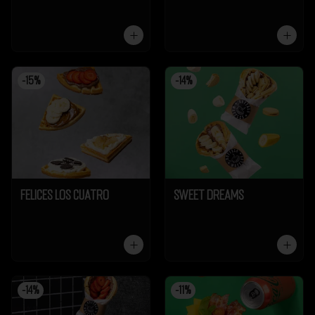
-
15
%
-
14
%
Felices los cuatro
Sweet Dreams
-
14
%
-
11
%