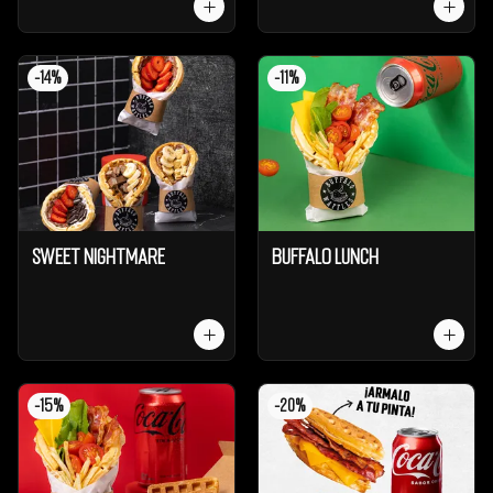
-
14
%
-
11
%
Sweet Nightmare
Buffalo Lunch
-
15
%
-
20
%