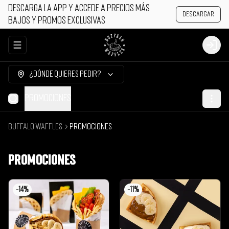
Descarga la app y accede a precios más
Descargar
bajos y promos exclusivas
Abrir menu de navegación
Login
¿Dónde quieres pedir?
Promociones
Buffalo Waffles
Promociones
Promociones
-
14
%
-
11
%