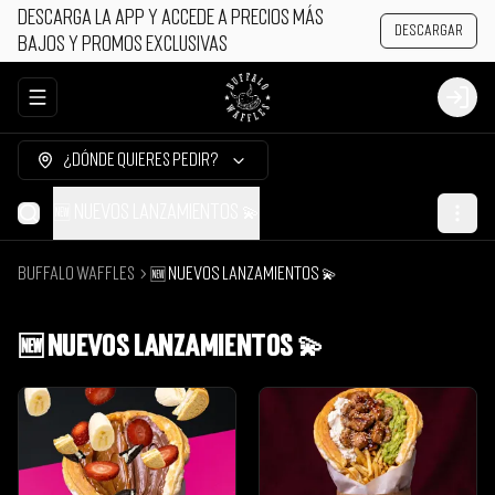
Descarga la app y accede a precios más
Descargar
bajos y promos exclusivas
Abrir menu de navegación
Login
¿Dónde quieres pedir?
🆕 NUEVOS LANZAMIENTOS 💫
Buffalo Waffles
🆕 NUEVOS LANZAMIENTOS 💫
🆕 NUEVOS LANZAMIENTOS 💫