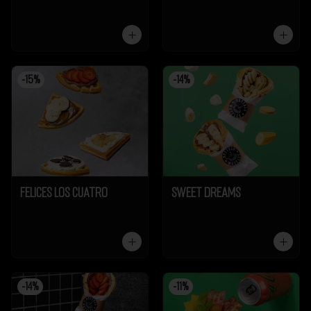
-
15
%
-
14
%
Felices los cuatro
Sweet Dreams
-
14
%
-
11
%