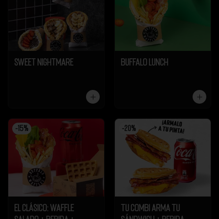
Sweet Nightmare
Buffalo Lunch
-
15
%
-
20
%
El Clásico: Waffle
Tu Combi Arma tu