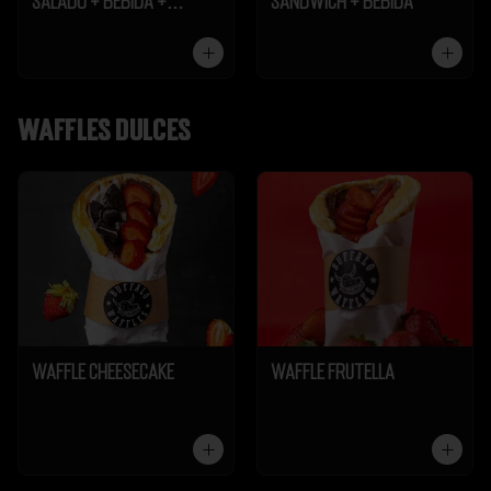
Salado + Bebida +
Sándwich + Bebida
Galleta
Waffles dulces
Waffle Cheesecake
Waffle Frutella