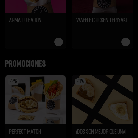
Arma tu Bajón
Waffle Chicken Teriyaki
Promociones
-
14
%
-
11
%
Perfect Match
¡Dos son mejor que UNA!