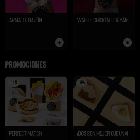
Arma tu Bajón
Waffle Chicken Teriyaki
Promociones
-
14
%
-
11
%
Perfect Match
¡Dos son mejor que UNA!