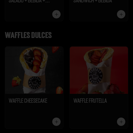
Salado + Bebida +
Sándwich + Bebida
Galleta
Waffles dulces
Waffle Cheesecake
Waffle Frutella