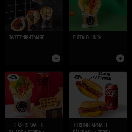
Sweet Nightmare
Buffalo Lunch
-
15
%
-
20
%
El Clásico: Waffle
Tu Combi Arma tu