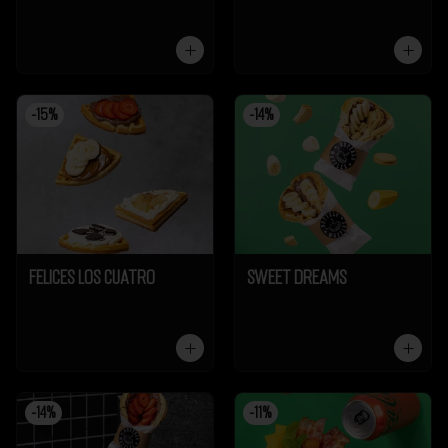
-
15
%
-
14
%
Felices los cuatro
Sweet Dreams
-
14
%
-
11
%