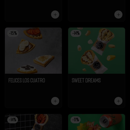
-
15
%
-
14
%
Felices los cuatro
Sweet Dreams
-
14
%
-
11
%