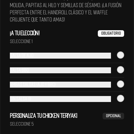
molida, papitas al hilo y semillas de sésamo. ¡La fusión
perfecta entre el handroll clásico y el waffle
crujiente que tanto amas!
¡A tu elección!
Obligatorio
Seleccione 1
Salsa de Ajo
Salsa BBQ
Ambas salsas (Ajo y BBQ)
Bilz 350 ml
Coca-Cola Original 350
ml
Sin Salsa (i)
Personaliza tu Chicken Teriyaki
Opcional
Seleccione 5