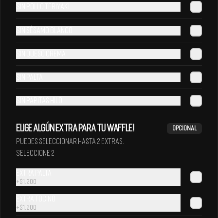
Sin pollo teriyaki
Sin sésamo blanco
Sin queso crema
Coca-Cola Zero 350 ml
Fanta Original 350 ml
Sin Palta
Sin papitas hilo
Elige algún EXTRA para tu Waffle!
Opcional
Puedes seleccionar hasta 2 Extras.
Seleccione 2
Extra Palta
+
$1.200
Extra Tocino
+
$1.200
Kem Piña 350 ml
Pap 350 ml