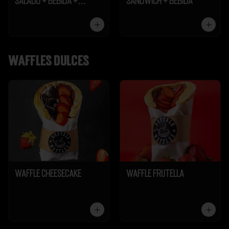
Salado + Bebida +
Sándwich + Bebida
Galleta
Waffles dulces
Waffle Cheesecake
Waffle Frutella