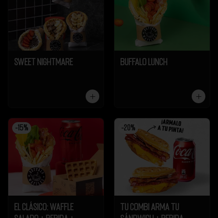
Sweet Nightmare
Buffalo Lunch
-
15
%
-
20
%
El Clásico: Waffle
Tu Combi Arma tu