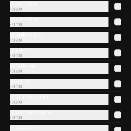
Extra Serrano
+
$1.200
Extra Cheddar
+
$1.200
Extra Mantecoso
+
$1.200
Extra Nutella
+
$1.200
Extra Manjar
+
$1.200
Extra Rúcula
Sprite Original 350 ml
Sprite Zero 350 ml
+
$1.200
Extra Tomate Cherry
+
$1.200
Extra Cebolla Morada
+
$1.200
Extra Papas Hilo