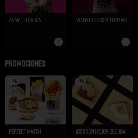
Arma tu Bajón
Waffle Chicken Teriyaki
Promociones
-
14
%
-
11
%
Perfect Match
¡Dos son mejor que UNA!