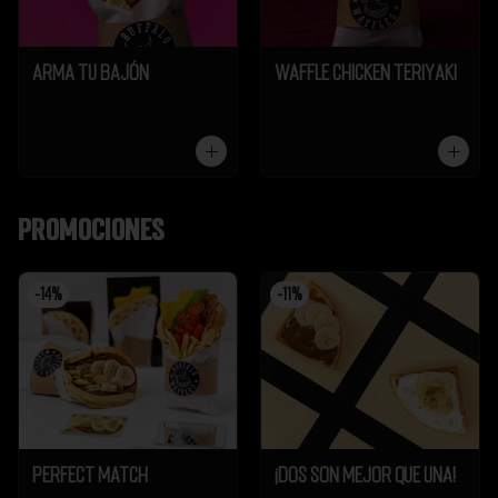
Arma tu Bajón
Waffle Chicken Teriyaki
Promociones
-
14
%
-
11
%
Perfect Match
¡Dos son mejor que UNA!