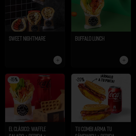
Sweet Nightmare
Buffalo Lunch
-
15
%
-
20
%
El Clásico: Waffle
Tu Combi Arma tu