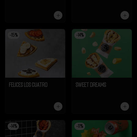
-
15
%
-
14
%
Felices los cuatro
Sweet Dreams
-
14
%
-
11
%