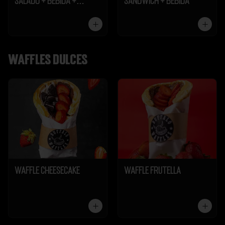
Salado + Bebida +
Sándwich + Bebida
Galleta
Waffles dulces
Waffle Cheesecake
Waffle Frutella