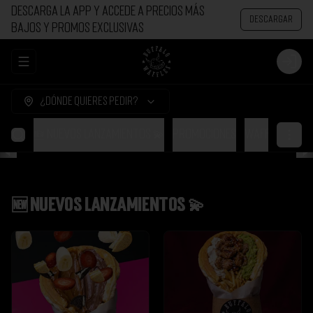
Descarga la app y accede a precios más
Descargar
bajos y promos exclusivas
Abrir menu de navegación
Login
¿Dónde quieres pedir?
🆕 NUEVOS LANZAMIENTOS 💫
Promociones
Waffles dulc
🆕 NUEVOS LANZAMIENTOS 💫