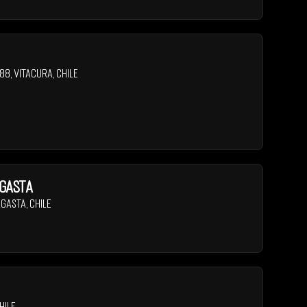
488
,
Vitacura
,
Chile
agasta
agasta
,
Chile