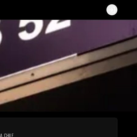
Login
na
,
Chile