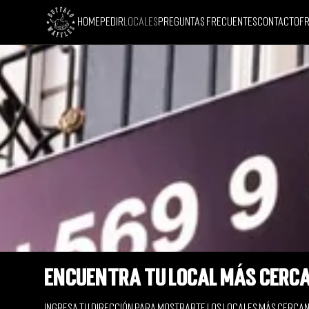
Home
Pedir
Locales
Preguntas Frecuentes
Contacto
Fr
Encuentra tu local más cerc
Ingresa tu dirección para mostrarte los locales más cerca