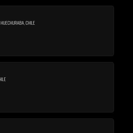
,
Huechuraba
,
Chile
hile