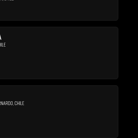
a
ile
rnardo
,
Chile