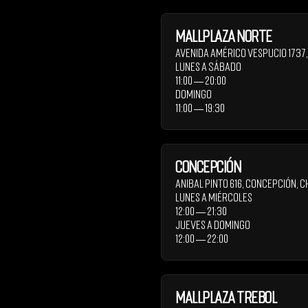
Mallplaza Norte
Avenida Américo Vespucio 1737
Lunes a Sábado
11:00 ― 20:00
Domingo
11:00 ― 19:30
Concepción
Anibal Pinto 616
,
Concepción
,
C
Lunes a Miércoles
12:00 ― 21:30
Jueves a Domingo
12:00 ― 22:00
Mallplaza Trebol