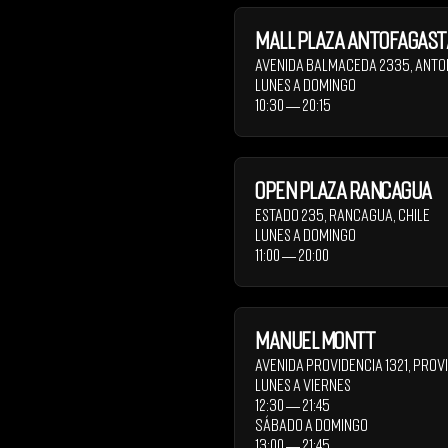
Mall Plaza Antofagast
Avenida Balmaceda 2335
,
Anto
Lunes a Domingo
10:30 ― 20:15
Open Plaza Rancagua
Estado 235
,
Rancagua
,
Chile
Lunes a Domingo
11:00 ― 20:00
Manuel Montt
Avenida Providencia 1321
,
Provi
Lunes a Viernes
12:30 ― 21:45
Sábado a Domingo
13:00 ― 21:45