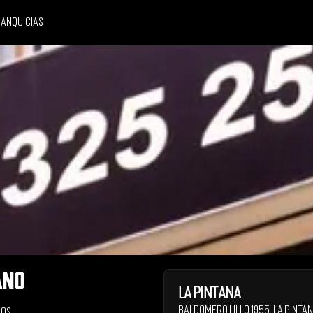
anquicias
ano
La Pintana
Baldomero Lillo 1955
,
La Pinta
nos